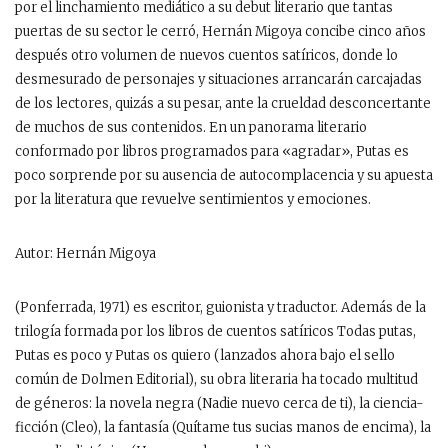
por el linchamiento mediático a su debut literario que tantas
puertas de su sector le cerró, Hernán Migoya concibe cinco años
después otro volumen de nuevos cuentos satíricos, donde lo
desmesurado de personajes y situaciones arrancarán carcajadas
de los lectores, quizás a su pesar, ante la crueldad desconcertante
de muchos de sus contenidos. En un panorama literario
conformado por libros programados para «agradar», Putas es
poco sorprende por su ausencia de autocomplacencia y su apuesta
por la literatura que revuelve sentimientos y emociones.
Autor: Hernán Migoya
(Ponferrada, 1971) es escritor, guionista y traductor. Además de la
trilogía formada por los libros de cuentos satíricos Todas putas,
Putas es poco y Putas os quiero (lanzados ahora bajo el sello
común de Dolmen Editorial), su obra literaria ha tocado multitud
de géneros: la novela negra (Nadie nuevo cerca de ti), la ciencia-
ficción (Cleo), la fantasía (Quítame tus sucias manos de encima), la