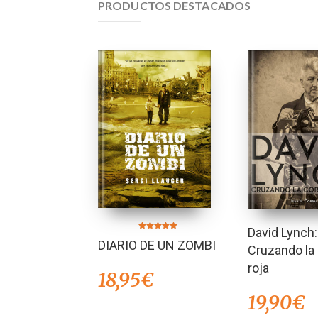
PRODUCTOS DESTACADOS
David Lynch:
Valorado en
DIARIO DE UN ZOMBI
5.00
Cruzando la 
de 5
roja
18,95
€
19,90
€