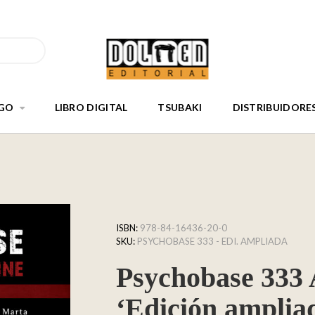
GO
LIBRO DIGITAL
TSUBAKI
DISTRIBUIDORE
ISBN:
978-84-16436-20-0
SKU:
PSYCHOBASE 333 - EDI. AMPLIADA
Psychobase 333 
‘Edición ampliad