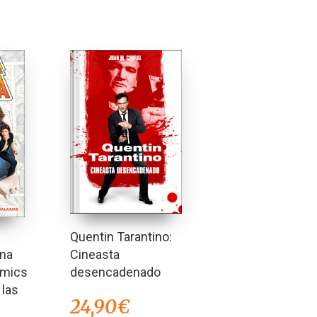
Quentin Tarantino:
Cineasta
una
desencadenado
ómics
 las
24,90
€