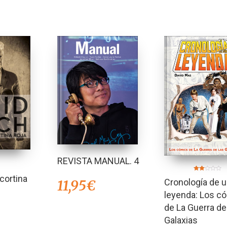
REVISTA MANUAL. 4
Valorado
cortina
Cronología de 
11,95
€
en
2.00
de 5
leyenda: Los c
de La Guerra de
Galaxias