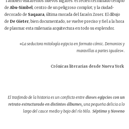
También visitaremos nuevos lugares: el recién terminado templo
de
Abu-Simbel
, centro de un peligroso complot; y la ciudad-
decorado de
Saqaara
, última morada del faraón Zoser. El dibujo
de
De Gieter
, bien documentado, se vuelve preciso y fiel a la hora
de plasmar esta milenaria arquitectura en todo su esplendor.
«
La seductora mitología egipcia en formato cómic. Demonios y
maravillas a partes iguales
«.
Crónicas literarias desde Nueva York
El trasfondo de la historia es un conflicto entre
dioses egipcios con un
retrato estructurado en distintos álbumes,
una pequeña delicia a lo
largo del cauce medio y bajo del río Nilo.
Séptimo y Noveno