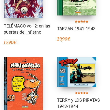
TELÉMACO vol. 2: en las
Valorado en
TARZAN 1941-1943
5.00
de 5
puertas del infierno
29,90
€
15,90
€
Valorado en
TERRY y LOS PIRATAS
5.00
de 5
1943-1944