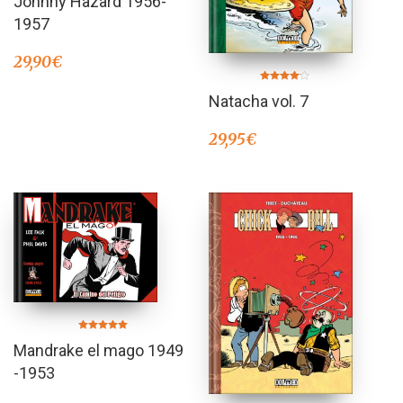
Johnny Hazard 1956-
1957
29,90
€
Valorado
Natacha vol. 7
en
4.00
de 5
29,95
€
Valorado en
Mandrake el mago 1949
5.00
de 5
-1953