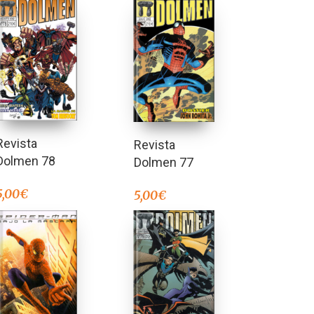
Revista
Revista
Dolmen 78
Dolmen 77
5,00
€
5,00
€