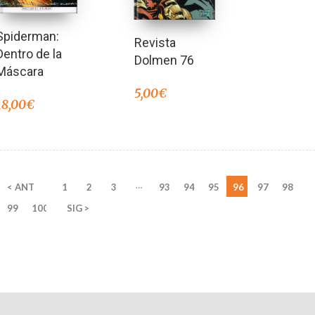
Spiderman:
Revista
Dentro de la
Dolmen 76
Máscara
5,00
€
18,00
€
…
< ANT
1
2
3
93
94
95
96
97
98
99
100
SIG >