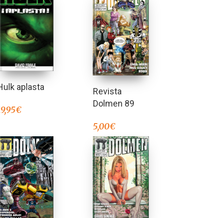
Hulk aplasta
Revista
Dolmen 89
19,95
€
5,00
€