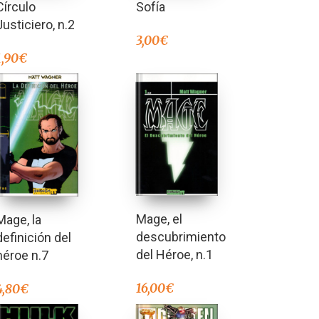
Círculo
Sofía
Justiciero, n.2
3,00
€
1,90
€
Mage, el
Mage, la
descubrimiento
definición del
del Héroe, n.1
héroe n.7
16,00
€
4,80
€