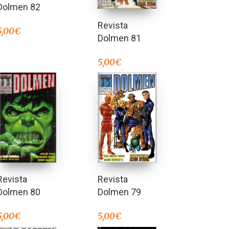
Dolmen 82
Revista
5,00
€
Dolmen 81
5,00
€
Revista
Revista
Dolmen 80
Dolmen 79
5,00
€
5,00
€