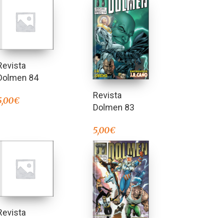
Revista
Dolmen 84
Revista
5,00
€
Dolmen 83
5,00
€
Revista