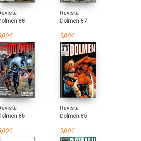
Revista
Revista
Dolmen 88
Dolmen 87
5,00
€
5,00
€
Revista
Revista
Dolmen 86
Dolmen 85
5,00
€
5,00
€