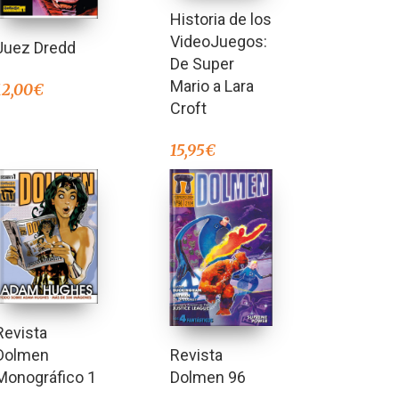
Historia de los
VideoJuegos:
Juez Dredd
De Super
Mario a Lara
12,00
€
Croft
15,95
€
Revista
Revista
Dolmen
Dolmen 96
Monográfico 1