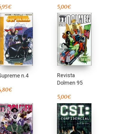
5,00
€
6,95
€
Revista
Supreme n.4
Dolmen 95
4,80
€
5,00
€