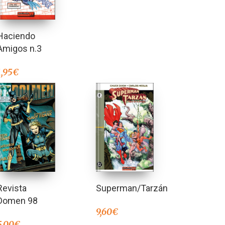
Haciendo
Amigos n.3
1,95
€
Superman/Tarzán
Revista
Domen 98
9,60
€
5,00
€