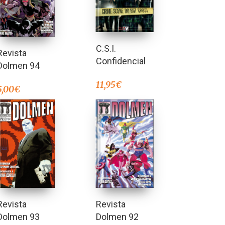
C.S.I.
Revista
Confidencial
Dolmen 94
11,95
€
5,00
€
Revista
Revista
Dolmen 93
Dolmen 92