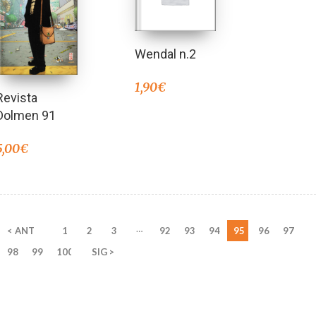
Wendal n.2
1,90
€
Revista
Dolmen 91
5,00
€
…
< ANT
1
2
3
92
93
94
95
96
97
98
99
100
SIG >