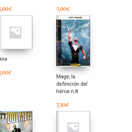
5,00
€
5,00
€
Ana
3,00
€
Mage, la
definición del
héroe n.8
7,30
€