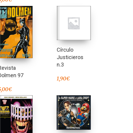
Círculo
Justicieros
n.3
Revista
Dolmen 97
1,90
€
5,00
€