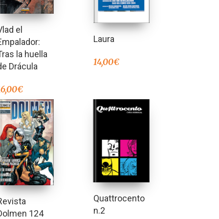
Vlad el
Laura
Empalador:
Tras la huella
14,00
€
de Drácula
16,00
€
Quattrocento
Revista
n.2
Dolmen 124