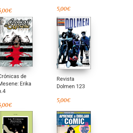
5,00
€
5,00
€
Crónicas de
Revista
Mesene: Erika
Dolmen 123
n.4
5,00
€
5,00
€