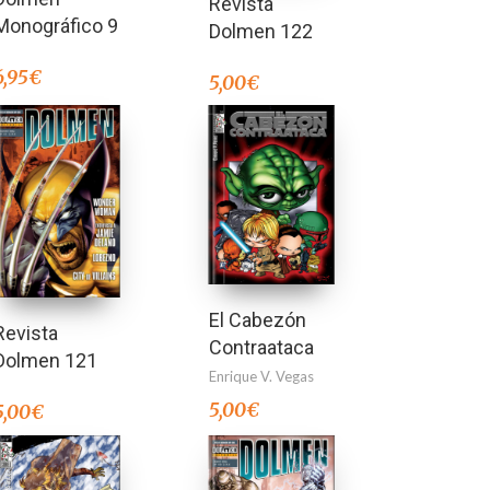
Revista
Monográfico 9
Dolmen 122
6,95
€
5,00
€
El Cabezón
Revista
Contraataca
Dolmen 121
Enrique V. Vegas
5,00
€
5,00
€