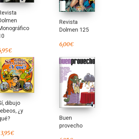
Revista
Dolmen
Revista
Monográfico
Dolmen 125
10
6,00
€
6,95
€
Sí, dibujo
tebeos, ¿y
Buen
qué?
provecho
13,95
€