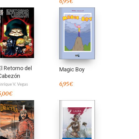
6,95
€
El Retorno del
Magic Boy
Cabezón
6,95
€
Enrique V. Vegas
5,00
€