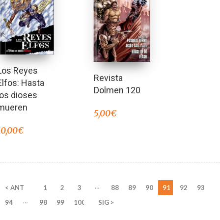
Los Reyes
Revista
Elfos: Hasta
Dolmen 120
los dioses
mueren
5,00
€
10,00
€
…
< ANT
1
2
3
88
89
90
91
92
93
…
94
98
99
100
SIG >