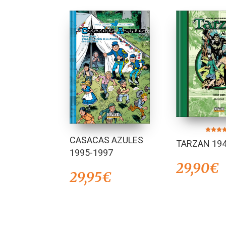
Valorado 
CASACAS AZULES
TARZAN 194
5.00
de 5
1995-1997
29,90
€
29,95
€