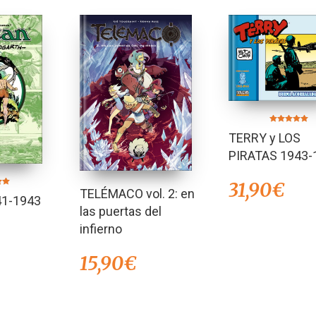
Valorado en
TERRY y LOS
5.00
de 5
PIRATAS 1943-
31,90
€
TELÉMACO vol. 2: en
en
1-1943
las puertas del
infierno
15,90
€