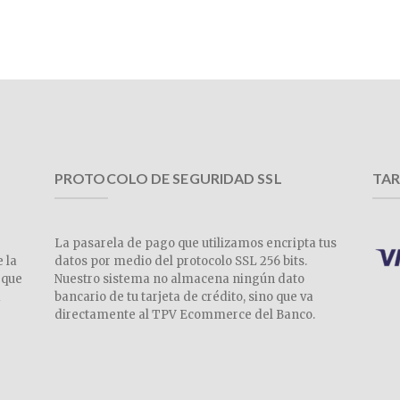
PROTOCOLO DE SEGURIDAD SSL
TAR
La pasarela de pago que utilizamos encripta tus
e la
datos por medio del protocolo SSL 256 bits.
 que
Nuestro sistema no almacena ningún dato
a
bancario de tu tarjeta de crédito, sino que va
directamente al TPV Ecommerce del Banco.