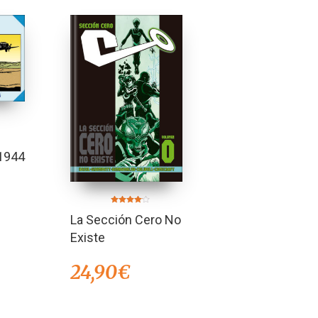
1944
Valorado
La Sección Cero No
en
4.00
de 5
Existe
24,90
€