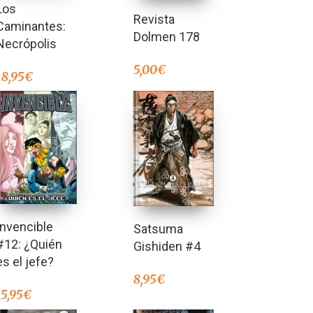
Los
Revista
Caminantes:
Dolmen 178
Necrópolis
5,00
€
18,95
€
Invencible
Satsuma
#12: ¿Quién
Gishiden #4
es el jefe?
8,95
€
15,95
€