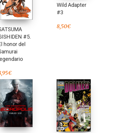
Wild Adapter
#3
8,50
€
SATSUMA
GISHIDEN #5.
El honor del
Samurai
legendario
8,95
€