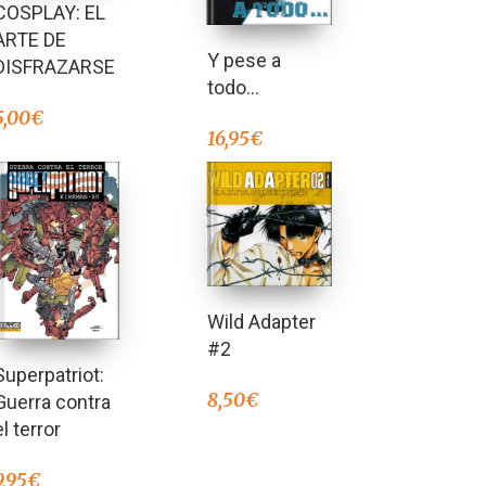
COSPLAY: EL
ARTE DE
Y pese a
DISFRAZARSE
todo…
5,00
€
16,95
€
Wild Adapter
#2
Superpatriot:
8,50
€
Guerra contra
el terror
9,95
€