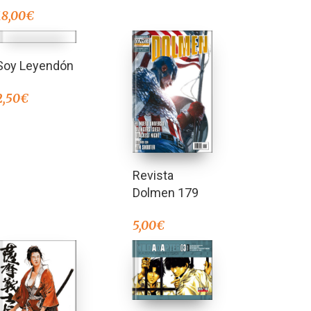
18,00
€
Soy Leyendón
2,50
€
Revista
Dolmen 179
5,00
€