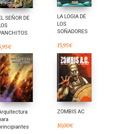
LA LOGIA DE
EL SEÑOR DE
LOS
LOS
SOÑADORES
PANCHITOS
15,95
€
5,95
€
ZOMBIS AC
Arquitectura
para
10,00
€
principiantes