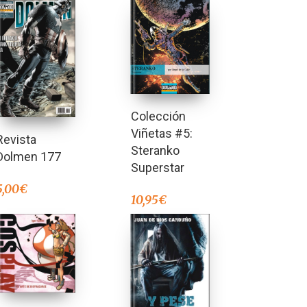
Colección
Viñetas #5:
Revista
Steranko
Dolmen 177
Superstar
5,00
€
10,95
€