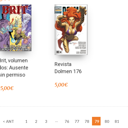
Brit, volumen
Revista
dos: Ausente
Dolmen 176
sin permiso
5,00
€
15,00
€
…
< ANT
1
2
3
76
77
78
79
80
81