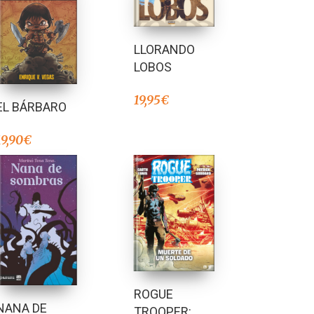
LLORANDO
LOBOS
19,95
€
EL BÁRBARO
19,90
€
ROGUE
NANA DE
TROOPER: