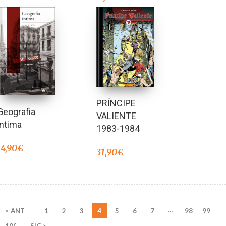
PRÍNCIPE
Geografia
VALIENTE
íntima
1983-1984
14,90
€
31,90
€
…
< ANT
1
2
3
4
5
6
7
98
99
100
SIG >