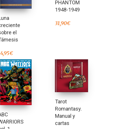
PHANTOM
1948-1949
Luna
31,90
€
creciente
sobre el
Támesis
14,95
€
Tarot
Romantasy.
ABC
Manual y
WARRIORS
cartas
vol. 1