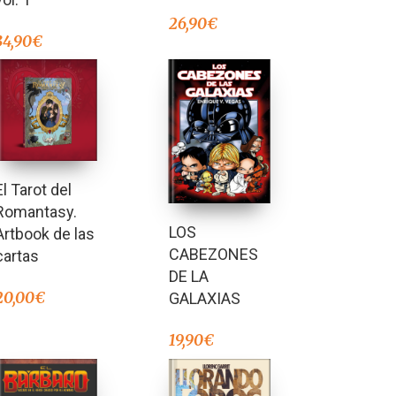
26,90
€
34,90
€
El Tarot del
Romantasy.
LOS
Artbook de las
CABEZONES
cartas
DE LA
20,00
€
GALAXIAS
19,90
€