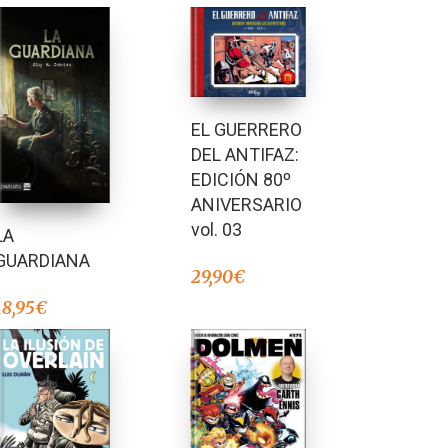
EL GUERRERO
DEL ANTIFAZ:
EDICIÓN 80º
ANIVERSARIO
vol. 03
LA
GUARDIANA
29,90
€
18,95
€