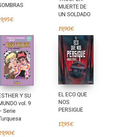
SOMBRAS
MUERTE DE
UN SOLDADO
19,95
€
19,90
€
EL ECO QUE
ESTHER Y SU
NOS
MUNDO vol. 9
PERSIGUE
– Serie
Turquesa
17,95
€
29,90
€