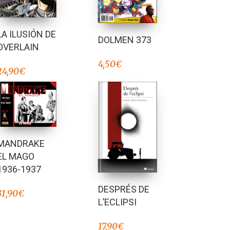
LA ILUSIÓN DE
DOLMEN 373
OVERLAIN
4,50
€
24,90
€
MANDRAKE
EL MAGO
1936-1937
DESPRÉS DE
31,90
€
L’ECLIPSI
17,90
€