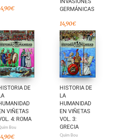
INVASIONES
14,90
€
GERMÁNICAS
14,90
€
HISTORIA DE
HISTORIA DE
LA
LA
HUMANIDAD
HUMANIDAD
EN VIÑETAS
EN VIÑETAS
VOL. 4: ROMA
VOL. 3:
GRECIA
Quim Bou
Quim Bou
14,90
€