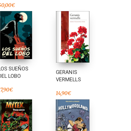
50,00
€
LOS SUEÑOS
GERANIS
DEL LOBO
VERMELLS
17,90
€
14,90
€