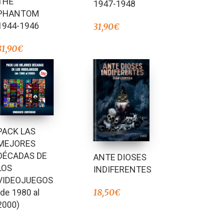
THE
1947-1948
de 5
PHANTOM
1944-1946
31,90
€
31,90
€
PACK LAS
MEJORES
DÉCADAS DE
ANTE DIOSES
LOS
INDIFERENTES
VIDEOJUEGOS
(de 1980 al
18,50
€
2000)