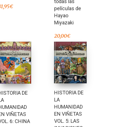
todas las
31,95
€
películas de
Hayao
Miyazaki
20,00
€
HISTORIA DE
HISTORIA DE
LA
LA
HUMANIDAD
HUMANIDAD
EN VIÑETAS
EN VIÑETAS
VOL. 5: LAS
VOL. 6: CHINA