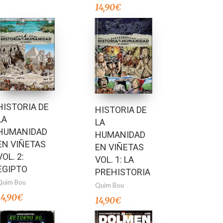
14,90
€
HISTORIA DE
HISTORIA DE
LA
LA
HUMANIDAD
HUMANIDAD
EN VIÑETAS
EN VIÑETAS
VOL. 2:
VOL. 1: LA
EGIPTO
PREHISTORIA
Quim Bou
Quim Bou
14,90
€
14,90
€