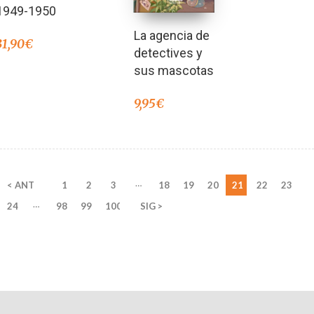
1949-1950
La agencia de
31,90
€
detectives y
sus mascotas
9,95
€
…
< ANT
1
2
3
18
19
20
21
22
23
…
24
98
99
100
SIG >