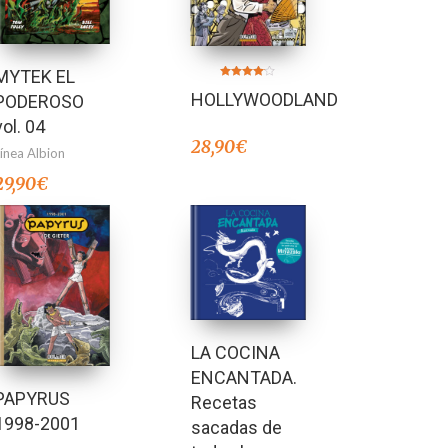
MYTEK EL
Valorado
HOLLYWOODLAND
en
PODEROSO
4.00
de 5
vol. 04
28,90
€
Línea Albion
29,90
€
LA COCINA
ENCANTADA.
PAPYRUS
Recetas
1998-2001
sacadas de