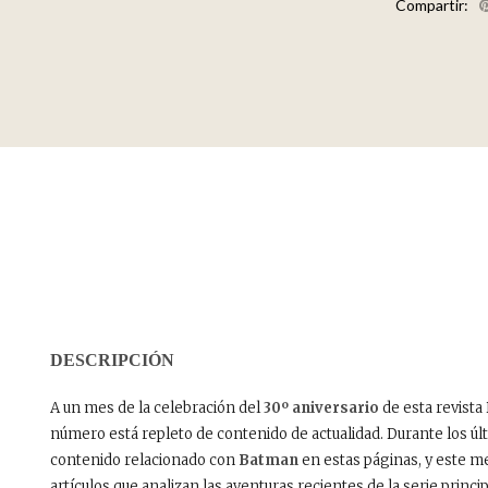
Compartir:
DESCRIPCIÓN
A un mes de la celebración del
30º aniversario
de esta revista 
número está repleto de contenido de actualidad. Durante los ú
contenido relacionado con
Batman
en estas páginas, y este m
artículos que analizan las aventuras recientes de la serie princ