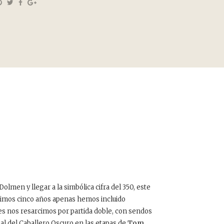
Dolmen y llegar a la simbólica cifra del 350, este
ltimos cinco años apenas hemos incluido
es nos resarcimos por partida doble, con sendos
ipal del Caballero Oscuro en las etapas de
Tom