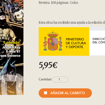
on
Revista. 108 páginas. Color.
customer
rating
Esta obra ha recibido una ayuda a la edición d
5,95
€
Cantidad
AÑADIR AL CARRITO