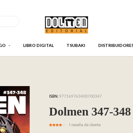
GO
LIBRO DIGITAL
TSUBAKI
DISTRIBUIDORE
ISBN:
977169763400700347
Dolmen 347-348
1
reseña de cliente
4.00
5
1
out
of
based