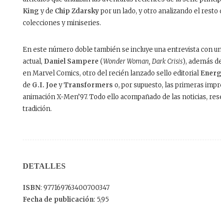
King
y de
Chip Zdarsky
por un lado, y otro analizando el resto
colecciones y miniseries.
En este número doble también se incluye una entrevista con un
actual,
Daniel Sampere
(
Wonder Woman, Dark Crisis
), además de
en Marvel Comics, otro del recién lanzado sello editorial
Energ
de
G.I. Joe
y
Transformers
o, por supuesto, las primeras imp
animación X-Men’97. Todo ello acompañado de las noticias, res
tradición.
DETALLES
ISBN
: 977169763400700347
Fecha de publicación
: 5,95