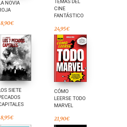
TEMAS DEL
LA NOVIA
CINE
ROJA
FANTÁSTICO
18,90
€
24,95
€
LOS SIETE
CÓMO
PECADOS
LEERSE TODO
CAPITALES
MARVEL
18,95
€
21,90
€