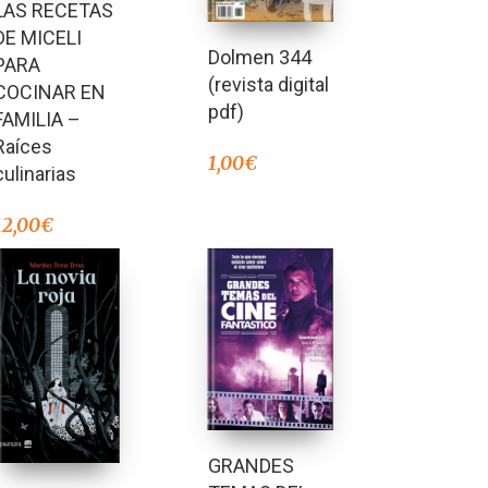
LAS RECETAS
DE MICELI
Dolmen 344
PARA
(revista digital
COCINAR EN
pdf)
FAMILIA –
Raíces
1,00
€
culinarias
12,00
€
GRANDES