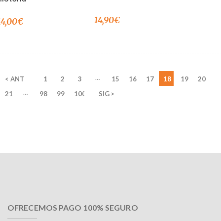
14,90
€
14,00
€
…
< ANT
1
2
3
15
16
17
18
19
20
…
21
98
99
100
SIG >
OFRECEMOS PAGO 100% SEGURO