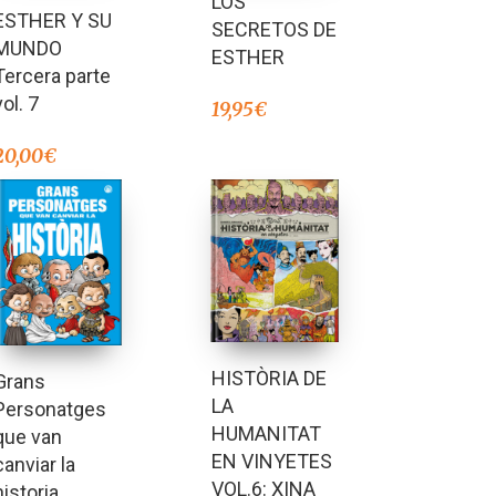
LOS
Valorado en
ESTHER Y SU
5.00
SECRETOS DE
de 5
MUNDO
ESTHER
Tercera parte
vol. 7
19,95
€
20,00
€
HISTÒRIA DE
Grans
LA
Personatges
HUMANITAT
que van
EN VINYETES
canviar la
VOL.6: XINA
historia