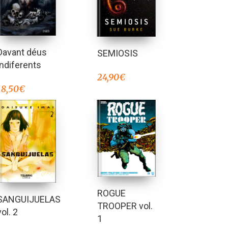
Davant déus
SEMIOSIS
indiferents
24,90
€
18,50
€
ROGUE
SANGUIJUELAS
TROOPER vol.
vol. 2
1