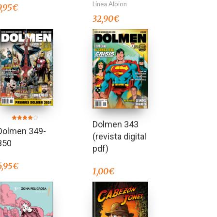
Línea Albion
9,95
€
32,90
€
Dolmen 343
Valorado
Dolmen 349-
en
(revista digital
4.00
de 5
350
pdf)
6,95
€
1,00
€