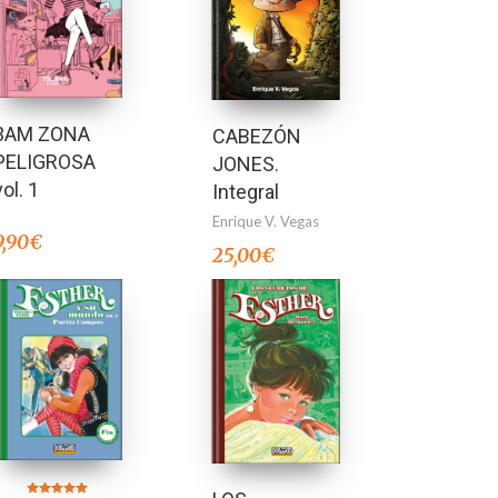
3AM ZONA
CABEZÓN
PELIGROSA
JONES.
vol. 1
Integral
Enrique V. Vegas
9,90
€
25,00
€