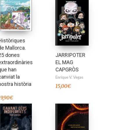
Històriques
de Mallorca.
25 dones
JARRIPOTER
extraordinàries
EL MAG
que han
CAPGRÒS
canviat la
Enrique V. Vegas
nostra història
15,00
€
19,90
€