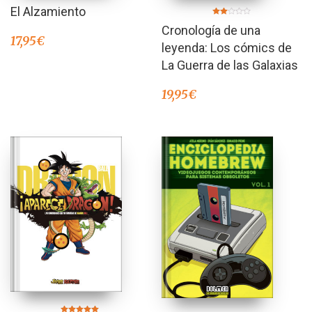
El Alzamiento
Valorado
Cronología de una
en
2.00
17,95
€
de 5
leyenda: Los cómics de
La Guerra de las Galaxias
19,95
€