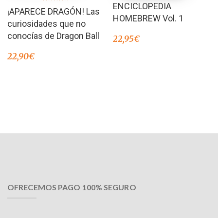
ENCICLOPEDIA
Valorado en
¡APARECE DRAGÓN! Las
5.00
de 5
HOMEBREW Vol. 1
curiosidades que no
conocías de Dragon Ball
22,95
€
22,90
€
OFRECEMOS PAGO 100% SEGURO