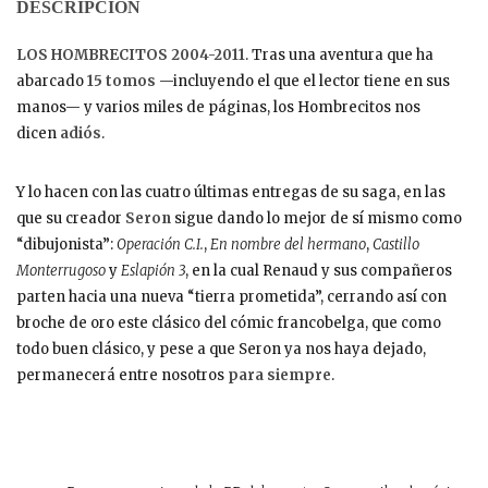
DESCRIPCIÓN
LOS HOMBRECITOS 2004-2011
. Tras una aventura que ha
abarcado
15 tomos
—incluyendo el que el lector tiene en sus
manos— y varios miles de páginas, los Hombrecitos nos
dicen
adiós
.
Y lo hacen con las cuatro últimas entregas de su saga, en las
que su creador
Seron
sigue dando lo mejor de sí mismo como
“dibujonista”:
Operación C.I.
,
En nombre del hermano
,
Castillo
Monterrugoso
y
Eslapión 3
, en la cual Renaud y sus compañeros
parten hacia una nueva “tierra prometida”, cerrando así con
broche de oro este clásico del cómic francobelga, que como
todo buen clásico, y pese a que Seron ya nos haya dejado,
permanecerá entre nosotros
para siempre
.