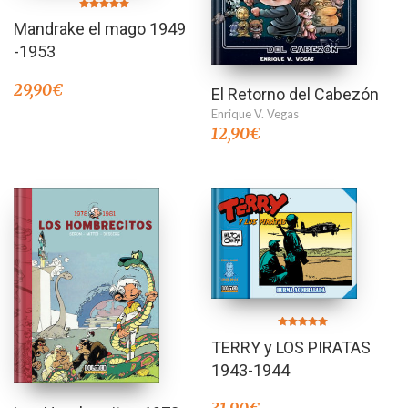
Valorado en
Mandrake el mago 1949
5.00
de 5
-1953
29,90
€
El Retorno del Cabezón
Enrique V. Vegas
12,90
€
Valorado en
TERRY y LOS PIRATAS
5.00
de 5
1943-1944