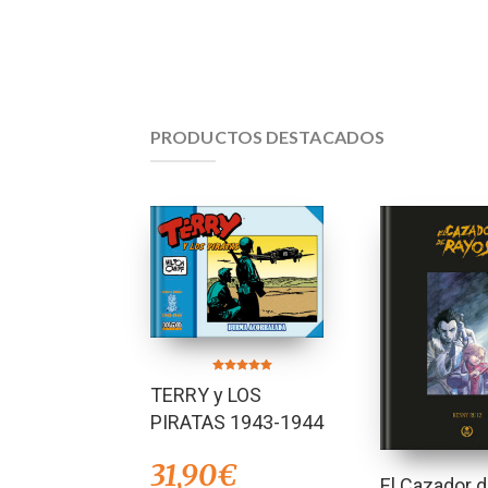
PRODUCTOS DESTACADOS
Valorado en
TERRY y LOS
5.00
de 5
PIRATAS 1943-1944
31,90
€
El Cazador 