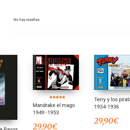
No hay reseñas.
Terry y los pira
Valorado en
Mandrake el mago
5.00
1934-1936
de 5
1949 -1953
29,90
€
29,90
€
de Rayos