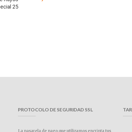
ecial 25
PROTOCOLO DE SEGURIDAD SSL
TAR
La pasarela de pago que utilizamos encripta tus