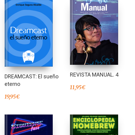
REVISTA MANUAL. 4
DREAMCAST: El sueño
eterno
11,95
€
19,95
€