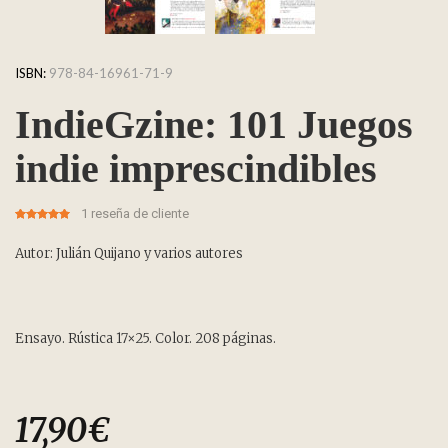
ISBN:
978-84-16961-71-9
IndieGzine: 101 Juegos
indie imprescindibles
1
reseña de cliente
5.00
5
1
out of
based on
customer
Autor: Julián Quijano y varios autores
rating
Ensayo. Rústica 17×25. Color. 208 páginas.
17,90
€