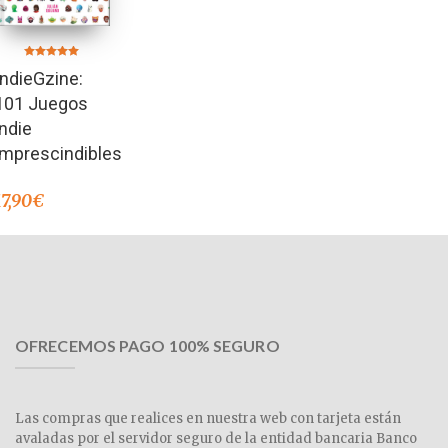
Valorado en
IndieGzine:
5.00
de 5
101 Juegos
indie
imprescindibles
17,90
€
OFRECEMOS PAGO 100% SEGURO
Las compras que realices en nuestra web con tarjeta están
avaladas por el servidor seguro de la entidad bancaria Banco