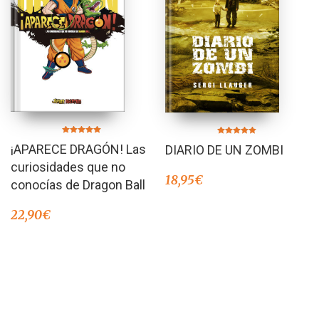
Valorado en
Valorado en
¡APARECE DRAGÓN! Las
DIARIO DE UN ZOMBI
5.00
5.00
de 5
de 5
curiosidades que no
18,95
€
conocías de Dragon Ball
22,90
€