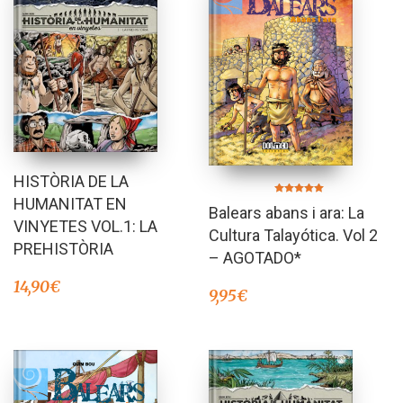
HISTÒRIA DE LA
HUMANITAT EN
Valorado en
Balears abans i ara: La
5.00
de 5
VINYETES VOL.1: LA
Cultura Talayótica. Vol 2
PREHISTÒRIA
– AGOTADO*
14,90
€
9,95
€