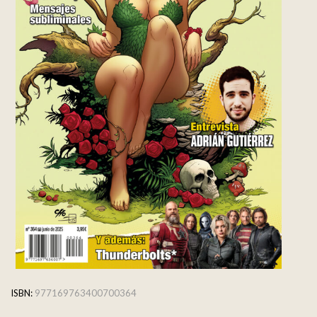
ISBN:
977169763400700364