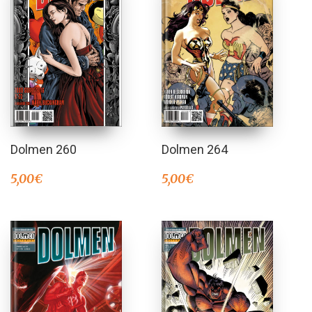
Dolmen 260
Dolmen 264
5,00
€
5,00
€