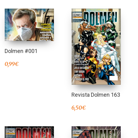
Dolmen #001
0,99
€
Revista Dolmen 163
6,50
€