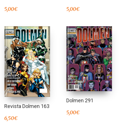
5,00
€
5,00
€
Dolmen 291
Revista Dolmen 163
5,00
€
6,50
€