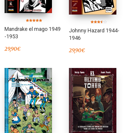
Valorado en
Valorado
Mandrake el mago 1949
5.00
Johnny Hazard 1944-
en
de 5
3.50
-1953
de 5
1946
29,90
€
29,90
€