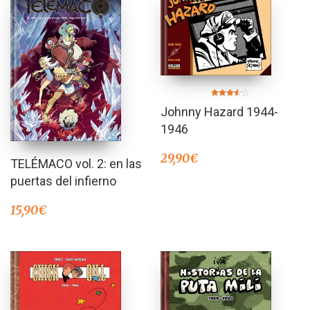
Valorado
Johnny Hazard 1944-
en
3.50
de 5
1946
29,90
€
TELÉMACO vol. 2: en las
puertas del infierno
15,90
€