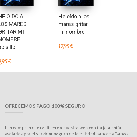
HE OIDO A
He oído a los
LOS MARES
mares gritar
GRITAR MI
mi nombre
NOMBRE
17,95
€
bolsillo
9,95
€
OFRECEMOS PAGO 100% SEGURO
Las compras que realices en nuestra web con tarjeta están
avaladas por el servidor seguro de la entidad bancaria Banco