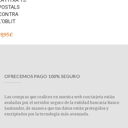
4.00
de 5
POSTALS
CONTRA
L’OBLIT
19,95
€
OFRECEMOS PAGO 100% SEGURO
Las compras que realices en nuestra web con tarjeta están
avaladas por el servidor seguro de la entidad bancaria Banco
Santander, de manera que tus datos están protegidos y
encriptados por la tecnología más avanzada.