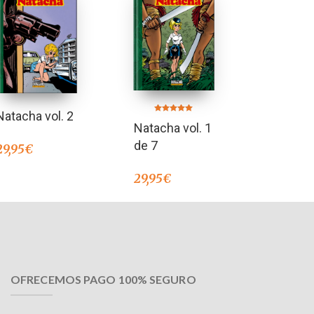
Natacha vol. 2
Valorado en
Natacha vol. 1
5.00
de 5
de 7
29,95
€
29,95
€
OFRECEMOS PAGO 100% SEGURO