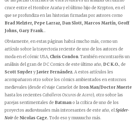
de las piezas centrales de esta revista es un análisis del último
cruce entre el Hombre Araña y el último hijo de Krypton, en el
que se profundiza en las historias firmadas por autores como
Brad Melzter, Pepe Larraz, Dan Slott, Marcos Martín, Geoff
Johns, Gary Frank
…
Obviamente, en estas páginas habrá mucho más, como un
artículo sobre la trayectoria reciente de uno de los autores de
moda en el cómic USA,
Chris Condon
. También encontraréis un
análisis del gran de DC Comics de este último año,
DC K.O.
, de
Scott Snyder
y
Javier Fernández.
A estos artículos les
acompañaron otro sobre los cómics ambientados en entornos
medievales (desde el viaje Camelot de
Iron Man/Doctor Muerte
hasta los recientes
Caballeros Oscuros de Acero
), otro sobre las
parejas sentimentales de
Batman
o la crítica de uno de los
proyectos audiovisuales más interesantes de este año, el
Spider-
Noir
de
Nicolas Cage.
Todo eso y muuuucho más.