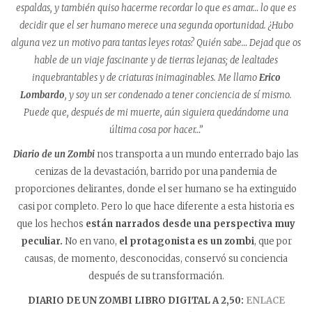
espaldas, y también quiso hacerme recordar lo que es amar… lo que es
decidir que el ser humano merece una segunda oportunidad. ¿Hubo
alguna vez un motivo para tantas leyes rotas? Quién sabe… Dejad que os
hable de un viaje fascinante y de tierras lejanas; de lealtades
inquebrantables y de criaturas inimaginables. Me llamo
Erico
Lombardo
, y soy un ser condenado a tener conciencia de sí mismo.
Puede que, después de mi muerte, aún siguiera quedándome una
última cosa por hacer…”
Diario de un Zombi
nos transporta a un mundo enterrado bajo las
cenizas de la devastación, barrido por una pandemia de
proporciones delirantes, donde el ser humano se ha extinguido
casi por completo. Pero lo que hace diferente a esta historia es
que los hechos
están narrados desde una perspectiva muy
peculiar.
No en vano,
el protagonista es un zombi
, que por
causas, de momento, desconocidas, conservó su conciencia
después de su transformación.
DIARIO DE UN ZOMBI LIBRO DIGITAL A 2,50:
ENLACE