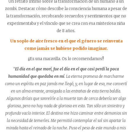
Un retrato íntimo sobre la transformación de un humano a un
zombi. Destacar cómo describe la consciencia humana a pesar de
la transformación, recobrando recuerdos y sentimientos que no
experimentaba y el vínculo que se crea con esa misteriosa niña
de 8 años.
Un soplo de aire fresco en el que el género se reinventa
como jamás se hubiese podido imaginar.
¡¡Es una maravilla. Os lo recomendamos!!
“
El día en el que morí, fue el día en el que casi perdí la poca
humanidad que quedaba en mí
. La eterna promesa de marcharme
como un espíritu en paz jamás me llegó, y, en lugar de eso, me convertí
en un alma errante, arraigada a las entrañas de esta tierra baldía.
Algunos diríais que sonreírle a la muerte tan de cerca debería ser algo
glorioso, pero no hay nada de glorioso en esto. Tan sólo un siniestro y
profundo vacío interior. El destino me hizo caminar entre demonios sin
la necesidad de temerles. Me permitió contemplar el sol sin apartar la
mirada hasta el reinado de la noche. Puso el peso de este mundo a mis