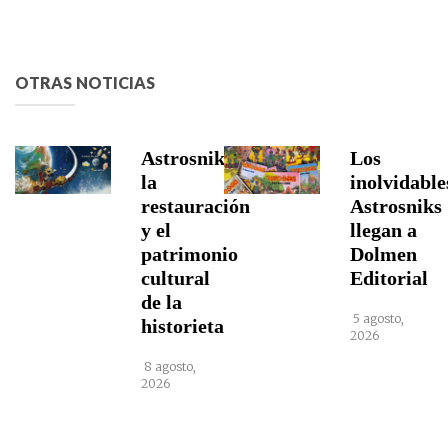
OTRAS NOTICIAS
Astrosniks,
Los
la
inolvidable
restauración
Astrosniks
y el
llegan a
patrimonio
Dolmen
cultural
Editorial
de la
5 agosto,
historieta
2026
8 agosto,
2026