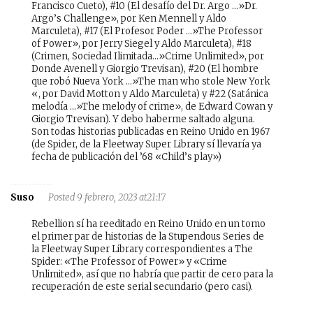
Francisco Cueto), #10 (El desafío del Dr. Argo …»Dr.
Argo’s Challenge», por Ken Mennell y Aldo
Marculeta), #17 (El Profesor Poder …»The Professor
of Power», por Jerry Siegel y Aldo Marculeta), #18
(Crimen, Sociedad Ilimitada…»Crime Unlimited», por
Donde Avenell y Giorgio Trevisan), #20 (El hombre
que robó Nueva York …»The man who stole New York
«, por David Motton y Aldo Marculeta) y #22 (Satánica
melodía …»The melody of crime», de Edward Cowan y
Giorgio Trevisan). Y debo haberme saltado alguna.
Son todas historias publicadas en Reino Unido en 1967
(de Spider, de la Fleetway Super Library sí llevaría ya
fecha de publicación del ’68 «Child’s play»)
Suso
Posted 9 febrero, 2023 at21:17
Rebellion sí ha reeditado en Reino Unido en un tomo
el primer par de historias de la Stupendous Series de
la Fleetway Super Library correspondientes a The
Spider: «The Professor of Power» y «Crime
Unlimited», así que no habría que partir de cero para la
recuperación de este serial secundario (pero casi).