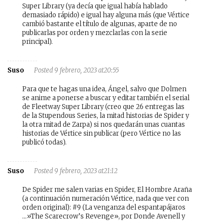
Super Library (ya decía que igual había hablado
demasiado rápido) e igual hay alguna más (que Vértice
cambió bastante el título de algunas, aparte de no
publicarlas por orden y mezclarlas con la serie
principal).
Suso
Posted 9 febrero, 2023 at20:55
Para que te hagas una idea, Ángel, salvo que Dolmen
se anime a ponerse a buscar y editar también el serial
de Fleetway Super Library (creo que 26 entregas las
de la Stupendous Series, la mitad historias de Spider y
la otra mitad de Zarpa) si nos quedarán unas cuantas
historias de Vértice sin publicar (pero Vértice no las
publicó todas).
Suso
Posted 9 febrero, 2023 at21:12
De Spider me salen varias en Spider, El Hombre Araña
(a continuación numeración Vértice, nada que ver con
orden original): #9 (La venganza del espantapájaros
…»The Scarecrow’s Revenge», por Donde Avenell y