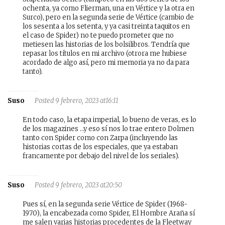
ochenta, ya como Flierman, una en Vértice y la otra en
Surco), pero en la segunda serie de Vértice (cambio de
los sesenta a los setenta, y ya casi treinta taquitos en
el caso de Spider) no te puedo prometer que no
metiesen las historias de los bolsilibros. Tendría que
repasar los títulos en mi archivo (otrora me hubiese
acordado de algo así, pero mi memoria ya no da para
tanto).
Suso
Posted 9 febrero, 2023 at16:11
En todo caso, la etapa imperial, lo bueno de veras, es lo
de los magazines …y eso sí nos lo trae entero Dolmen
tanto con Spider como con Zarpa (incluyendo las
historias cortas de los especiales, que ya estaban
francamente por debajo del nivel de los seriales).
Suso
Posted 9 febrero, 2023 at20:50
Pues sí, en la segunda serie Vértice de Spider (1968-
1970), la encabezada como Spider, El Hombre Araña sí
me salen varias historias procedentes de la Fleetway