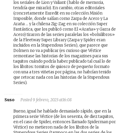
los seriales de Lion y Valiant (hablo de memoria,
tendría que mirarlo). En cambio, otras editoriales
(concretamente Euredit en su colección Misión
Imposible, donde salían como Zarpa de Acero y La
Araña … y la chilena Zig-Zag en su colección Super
Fantástica, que los publicó como El «Araña» y Garra de
Acero) tiraron de las series paralelas los «bolsilibros»
de la Fleetway Super Library (Zarpa y Spider eran
incluidos en la Stupendous Series), que parece que
Dolmen no va a publicar (es curioso que Vértice
remontase las historias de los magazines para sus
taquitos cuándo podría haber publicado tal cual lo de
los libritos: tomitos de quiosco de pequeño formato
con una a tres viñetas por página, no habrían tenido
que retocar nada con las historias de la Stupendous
Series).
Suso
Posted 9 febrero, 2023 at16:08
Bueno, igual he hablado demasiado rápido, que en la
primera serie Vértice (de los sesenta, de diez taquitos,
en el caso de Spider, entonces llamado Spiderman por
Vértice) no metieron nada de los libritos de la
Stupendous Series (tampoco en las dos series de los