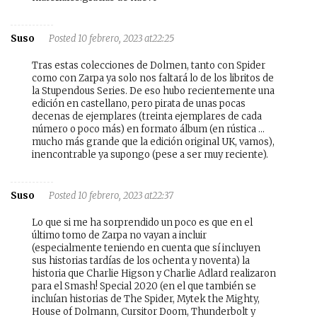
Suso
Posted 10 febrero, 2023 at22:25
Tras estas colecciones de Dolmen, tanto con Spider
como con Zarpa ya solo nos faltará lo de los libritos de
la Stupendous Series. De eso hubo recientemente una
edición en castellano, pero pirata de unas pocas
decenas de ejemplares (treinta ejemplares de cada
número o poco más) en formato álbum (en rústica …
mucho más grande que la edición original UK, vamos),
inencontrable ya supongo (pese a ser muy reciente).
Suso
Posted 10 febrero, 2023 at22:37
Lo que si me ha sorprendido un poco es que en el
último tomo de Zarpa no vayan a incluir
(especialmente teniendo en cuenta que sí incluyen
sus historias tardías de los ochenta y noventa) la
historia que Charlie Higson y Charlie Adlard realizaron
para el Smash! Special 2020 (en el que también se
incluían historias de The Spider, Mytek the Mighty,
House of Dolmann, Cursitor Doom, Thunderbolt y