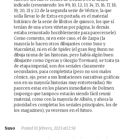
indicado (resumiendo: los #9, 10, 12, 13, 14, 15, 16, 17, 18,
19, 20, 21 y 22 de la segunda serie de Vértice, la que
solía llevar lo de Extra en portada, es el material
británico de la serie de libritos de quiosco, los que sí
tenían de una a tres viñetas por página, lo demás
estaba remontado horriblemente para parecersele).
Como comento, ni en este caso, el de Zarpa (la
mayoría lo hacen otros dibujantes como Suso y
Marculeta), ni en el de Spider (el gran Reg Bunn no
dibuja ni una de las historias, pero había algún buen
dibujante como Ogeras y Giorgio Trevisan), se trata ya
de etapa imperial, son dos seriales claramente
secundarios, para completista (pero no son malos
cómics, ojo, pese a sus limitaciones narrativas gráficas
son en su mayoría historias muy entretenidas). No
parecen estar en los planes inmediatos de Dolmen
(supongo que tampoco estarán siendo fácil reunir
material, como con la mayoría de Albión, y ahora la
prioridad es completar los seriales principales, los de
los magazines), ya veremos en el futuro.
Suso
Posted 10 febrero, 2023 at12:58