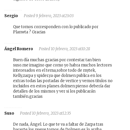
Sergio
Posted 9 febrero, 2023 at23:03
Que tomos corresponden con lo publicado por
Planwta ? Gracias
Ángel Romero
Posted 10 febrero, 2023 at10:28
Buen día muchas gracias por contestar tan bien
suso.me imagino que como yo habra muchos lectores
interesados en el tema,sobre todo de mytek,
Kelly,zarpa y spider.ya que dolmen publica en los
extras todas las portadas de vertice y vemos titulos no
incluidos en estos planes.dolmen pienso debería dar
detalles de los mismos y ver si los publicarán
también.gracias
Suso
Posted 10 febrero, 2023 at12:35
De nada, Ángel. Lo que te va a faltar de Zarpa tras
hacerte los nueve tomos de Dolmen es lo arriba