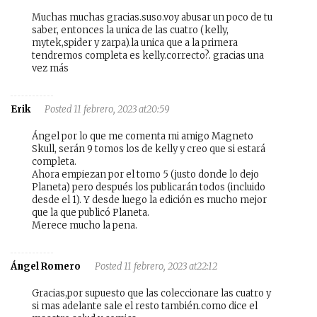
Muchas muchas gracias.suso.voy abusar un poco de tu
saber, entonces la unica de las cuatro (kelly,
mytek,spider y zarpa).la unica que a la primera
tendremos completa es kelly.correcto?. gracias una
vez más
Erik
Posted 11 febrero, 2023 at20:59
Ángel por lo que me comenta mi amigo Magneto
Skull, serán 9 tomos los de kelly y creo que si estará
completa.
Ahora empiezan por el tomo 5 (justo donde lo dejo
Planeta) pero después los publicarán todos (incluido
desde el 1). Y desde luego la edición es mucho mejor
que la que publicó Planeta.
Merece mucho la pena.
Ángel Romero
Posted 11 febrero, 2023 at22:12
Gracias,por supuesto que las coleccionare las cuatro y
si mas adelante sale el resto también.como dice el