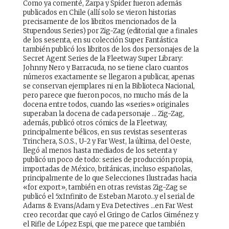
Como ya comenté, Zarpa y Spider fueron además
publicados en Chile (allí solo se vieron historias
precisamente de los libritos mencionados de la
Stupendous Series) por Zig-Zag (editorial que a finales
de los sesenta, en su colección Super Fantástica
también publicó los libritos de los dos personajes de la
Secret Agent Series de la Fleetway Super Library:
Johnny Nero y Barracuda, no se tiene claro cuantos
números exactamente se llegaron a publicar, apenas
se conservan ejemplares ni en la Biblioteca Nacional,
pero parece que fueron pocos, no mucho más de la
docena entre todos, cuando las «series» originales
superaban la docena de cada personaje … Zig-Zag,
además, publicó otros cómics de la Fleetway,
principalmente bélicos, en sus revistas sesenteras
Trinchera, S.O.S., U-2 y Far West, la última, del Oeste,
llegó al menos hasta mediados de los setenta y
publicó un poco de todo: series de producción propia,
importadas de México, británicas, incluso españolas,
principalmente de lo que Selecciones Ilustradas hacia
«for export», también en otras revistas Zig-Zag se
publicó el 5xInfinito de Esteban Maroto…y el serial de
Adams & Evans/Adam y Eva Detectives …en Far West
creo recordar que cayó el Gringo de Carlos Giménez y
el Rifle de López Espi, que me parece que también