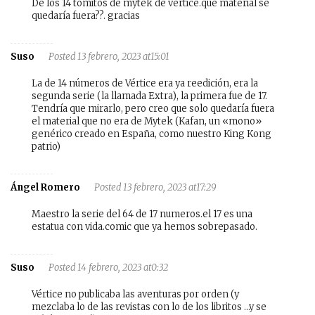
De los 14 tomitos de mytek de vertice.que material se
quedaría fuera??. gracias
Suso
Posted 13 febrero, 2023 at15:01
La de 14 números de Vértice era ya reedición, era la
segunda serie (la llamada Extra), la primera fue de 17.
Tendría que mirarlo, pero creo que solo quedaría fuera
el material que no era de Mytek (Kafan, un «mono»
genérico creado en España, como nuestro King Kong
patrio)
Ángel Romero
Posted 13 febrero, 2023 at17:29
Maestro la serie del 64 de 17 numeros.el 17 es una
estatua con vida.comic que ya hemos sobrepasado.
Suso
Posted 14 febrero, 2023 at0:32
Vértice no publicaba las aventuras por orden (y
mezclaba lo de las revistas con lo de los libritos …y se