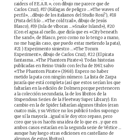
raiders of F.E.A.R.», con dibujo me parece que de
Carlos Cruz), #17 (Ráfagas de peligro …»The waves of
perfil», …dibujo de los italianos del Studio Rosi?), #18
(Pista del frío …»The cold trail», dibujo de Jesús
Blasco), #19 (Isla de víboras …»Snake Island»), #20
(Con el agua al cuello…que diría que es «City beneath
the sand», de Blasco, pero como no lo tengo a mano,
no me hagáis caso, que puedo estar metiendo la pata),
#21 ) Experimento siniestro …»The Torum
Experiment», dibujo de Carlos Cruz), #22 (El pirata
fantasma…»The Phantom Pirate»). Todas historias
publicadas en Reino Unido con fecha de 1967, salvo
«The Phantom Pirate» (1968). Espero no haber
metido la pata con ningún número. La lista de Zarpa
juraría que está completa (así que estos serían los que
faltarían en la edición de Dolmen porque pertenecen
a la colección secundaria, la de los libritos de la
Stupendous Series de la Fleetway Super Library). En
cambio en la de Spider faltarían algunos títulos (eran
cuatro más, y su Vértice no los publicó todos supongo
que sí la mayoría …igual si le doy otro repaso, pero
creo que ya os hacéis una idea de lo que es …y que en
ambos casos estarían en la segunda serie de Vértice …
aunque hay luego otras ediciones en castellano de
algunos de estos libritos).