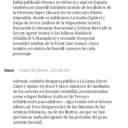
había publicado Novaro en México) y aquí en España
también por Euredit (también tirando de los libritos de
la Fleetway Super Library) en su colección Misión
Imposible, donde se publicaron La Araña (Spider) y
Zarpa de Acero (ambos de la Stupendous Series),
Barracuda (Codename Barracuda) y Johnny Nero (de la
Secret Agent Series) y los bélicos Maddock
(Maddock’s Marauders) y Ironside (Sergeant
Ironside) (ambas de la Front Line Series). Cinco
tomitos en rústica de Euredit cayeron de cada
personaje.
Suso
Posted 10 febrero, 2023 at13:03
Además, también Bruguera publicó a La Zarpa (Steel
Claw) y Spider en Hora T (doce números de mediados
de los setenta en formato revistilla), promocionados
como «Super Relatos Gráficos de Terror»
(«Publicación para adultos» …algo tenían estos héroes
Albión, ja). Pero Bruguera tiró de las historias de las
revistas británicas, no de los libritos, así que no hay
que buscar nada ahí (aparte de las portadas del gran
Antonio Bernal).