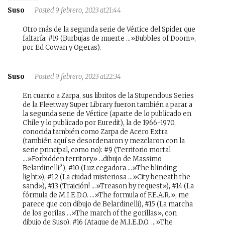
Suso
Posted 9 febrero, 2023 at21:44
Otro más de la segunda serie de Vértice del Spider que
faltaría: #19 (Burbujas de muerte …»Bubbles of Doom»,
por Ed Cowan y Ogeras).
Suso
Posted 9 febrero, 2023 at22:34
En cuanto a Zarpa, sus libritos de la Stupendous Series
de la Fleetway Super Library fueron también a parar a
la segunda serie de Vértice (aparte de lo publicado en
Chile y lo publicado por Euredit), la de 1966-1970,
conocida también como Zarpa de Acero Extra
(también aquí se desordenaron y mezclaron con la
serie principal, como no): #9 (Territorio mortal
…»Forbidden territory» …dibujo de Massimo
Belardinelli?), #10 (Luz cegadora …»The blinding
light»), #12 (La ciudad misteriosa …»City beneath the
sand»), #13 (Traición! …»Treason by request»), #14 (La
fórmula de M.I.E.D.O. …»The formula of F.E.A.R.», me
parece que con dibujo de Belardinelli), #15 (La marcha
de los gorilas …»The march of the gorillas», con
dibujo de Suso), #16 (Ataque de M.I.E.D.O. …»The