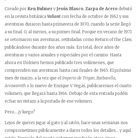
Creado por
Ken Bulmer
y
Jesús Blasco
,
Zarpa de Acero
debutó
en la revista británica
Valiant
con fecha de octubre de 1962 y sus
aventuras duraron hasta primavera de 1970, cuando la serie llegó
a su final. O, al menos, a su primer final. Porque en verano de 1971
se retomaron sus aventuras, retituladas como Return of the Claw,
publicándose durante dos años más. En total, doce años de
aventuras y varios anuales y especiales por el camino. Hasta
ahora en Dolmen hemos publicado tres volúmenes, que
comprenden sus aventuras hasta casi finales de 1965. El próximo
mes de marzo, a la vez que el
Imperio de Trigan
,
Barbarella
,
Arrowsmith
o lo nuevo de Enrique V. Vegas, publicaremos el cuarto
volumen, que llegará hasta 1966. Debajo de esta entrada podéis
echar un vistazo a la portada de ese volumen.
Pero… ¿y luego?
Lejos de querer jugar al gato y al ratón, hace unas semanas nos
comprometimos públicamente a daros todos los detalles… y aquí