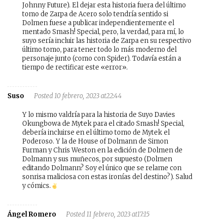
Johnny Future). El dejar esta historia fuera del último
tomo de Zarpa de Acero solo tendría sentido si
Dolmen fuese a publicar independientemente el
mentado Smash! Special, pero, la verdad, para mí, lo
suyo sería incluir las historia de Zarpa en su respectivo
último tomo, para tener todo lo más moderno del
personaje junto (como con Spider). Todavía están a
tiempo de rectificar este «error».
Suso
Posted 10 febrero, 2023 at22:44
Y lo mismo valdría para la historia de Suyo Davies
Okungbowa de Mytek para el citado Smash! Special,
debería incluirse en el último tomo de Mytek el
Poderoso. Y la de House of Dolmann de Simon
Furman y Chris Weston en la edición de Dolmen de
Dolmann y sus muñecos, por supuesto (Dolmen
editando Dolmann? Soy el único que se relame con
sonrisa maliciosa con estas ironías del destino?). Salud
y cómics.
Ángel Romero
Posted 11 febrero, 2023 at17:15