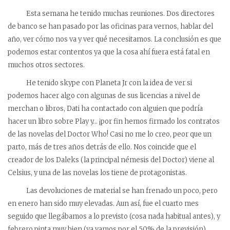
Esta semana he tenido muchas reuniones. Dos directores
de banco se han pasado por las oficinas para vernos, hablar del
año, ver cómo nos va y ver qué necesitamos. La conclusión es que
podemos estar contentos ya que la cosa ahí fuera está fatal en
muchos otros sectores.
He tenido skype con Planeta Jr con la idea de ver si
podemos hacer algo con algunas de sus licencias a nivel de
merchan o libros, Dati ha contactado con alguien que podría
hacer un libro sobre Play y… ¡por fin hemos firmado los contratos
de las novelas del Doctor Who! Casi no me lo creo, peor que un
parto, más de tres años detrás de ello. Nos coincide que el
creador de los Daleks (la principal némesis del Doctor) viene al
Celsius, y una de las novelas los tiene de protagonistas.
Las devoluciones de material se han frenado un poco, pero
en enero han sido muy elevadas. Aun así, fue el cuarto mes
seguido que llegábamos a lo previsto (cosa nada habitual antes), y
febrero pinta muy bien (ya vamos por el 50% de la previsión).