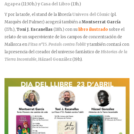
Agapea
(11:30h.) y
Casa del Libro
(13h.)
Y por la tarde, el stand de la librería
Univers del Còmic
(pl.
Marquès del Palmer) acogerá también a
Montserrat García
(17h.),
Toni J. Escanellas
(18h.) con su
libro ilustrado
sobre el
relato de un superviviente de los campos de concentración de
Mallorca en
Fitxa nº15. Postals contra l’oblit
y también contará con
la presencia del creador del universo fantástico de
Historias de la
Tierra Incontable
,
Házael González
(19h).