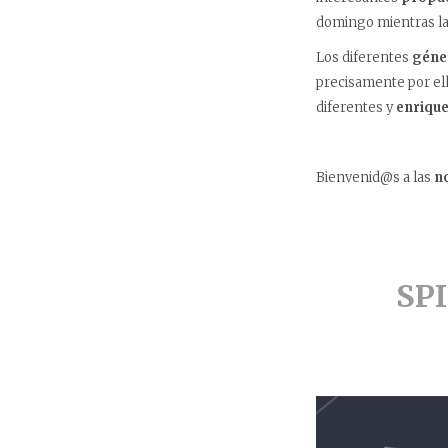
domingo mientras la
Los diferentes
géner
precisamente por ell
diferentes y
enriqu
Bienvenid@s a las
n
SP