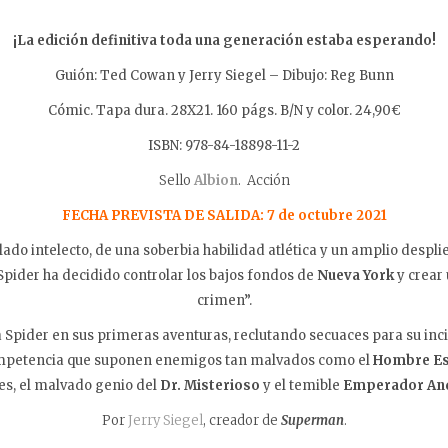
¡La edición definitiva toda una generación estaba esperando!
Guión: Ted Cowan y Jerry Siegel – Dibujo: Reg Bunn
Cómic. Tapa dura. 28X21. 160 págs. B/N y color. 24,90€
ISBN: 978-84-18898-11-2
Sello
Albion
. Acción
FECHA PREVISTA DE SALIDA: 7 de octubre 2021
lado intelecto, de una soberbia habilidad atlética y un amplio despl
pider ha decidido controlar los bajos fondos de
Nueva York
y crear 
crimen”.
 en sus primeras aventuras, reclutando secuaces para su incip
mpetencia que suponen enemigos tan malvados como el
Hombre Es
nes, el malvado genio del
Dr. Misterioso
y el temible
Emperador An
Por
Jerry Siegel
, creador de
Superman
.