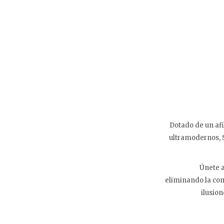
Dotado de un afi
ultramodernos, S
Únete a Spider
eliminando la co
ilusio