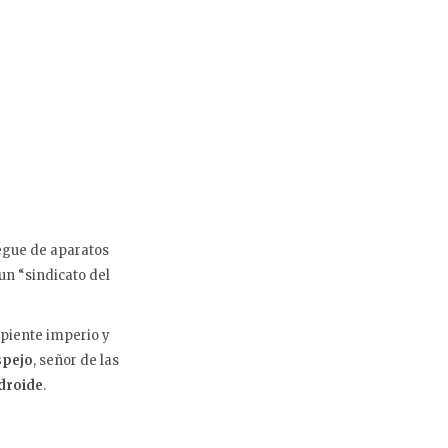
iegue de aparatos
un “sindicato del
iente imperio y
pejo
, señor de las
droide
.