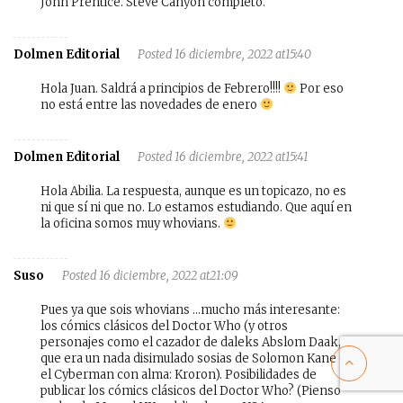
John Prentice. Steve Canyon completo.
Dolmen Editorial
Posted 16 diciembre, 2022 at15:40
Hola Juan. Saldrá a principios de Febrero!!!!
Por eso
no está entre las novedades de enero
Dolmen Editorial
Posted 16 diciembre, 2022 at15:41
Hola Abilia. La respuesta, aunque es un topicazo, no es
ni que sí ni que no. Lo estamos estudiando. Que aquí en
la oficina somos muy whovians.
Suso
Posted 16 diciembre, 2022 at21:09
Pues ya que sois whovians …mucho más interesante:
los cómics clásicos del Doctor Who (y otros
personajes como el cazador de daleks Abslom Daak,
que era un nada disimulado sosias de Solomon Kane o
el Cyberman con alma: Kroron). Posibilidades de
publicar los cómics clásicos del Doctor Who? (Pienso