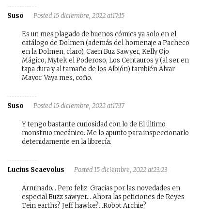
Suso
Posted 15 diciembre, 2022 at17:15
Es un mes plagado de buenos cómics ya solo en el
catálogo de Dolmen (además del homenaje a Pacheco
en la Dolmen, claro). Caen Buz Sawyer, Kelly Ojo
Mágico, Mytek el Poderoso, Los Centauros y (al ser en
tapa dura y al tamaño de los Albión) también Alvar
Mayor. Vaya mes, coño.
Suso
Posted 15 diciembre, 2022 at17:17
Y tengo bastante curiosidad con lo de El último
monstruo mecánico. Me lo apunto para inspeccionarlo
detenidamente en la librería.
Lucius Scaevolus
Posted 15 diciembre, 2022 at23:23
Arruinado… Pero feliz. Gracias por las novedades en
especial Buzz sawyer… Ahora las peticiones de Reyes
Tein earths? Jeff hawke?…Robot Archie?