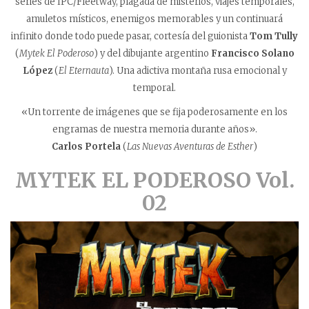
series de IPC/Fleetway, plagada de misterios, viajes temporales,
amuletos místicos, enemigos memorables y un continuará
infinito donde todo puede pasar, cortesía del guionista
Tom Tully
(
Mytek El Poderoso
) y del dibujante argentino
Francisco Solano
López
(
El Eternauta
). Una adictiva montaña rusa emocional y
temporal.
«Un torrente de imágenes que se fija poderosamente en los
engramas de nuestra memoria durante años».
Carlos Portela
(
Las Nuevas Aventuras de Esther
)
MYTEK EL PODEROSO Vol.
02