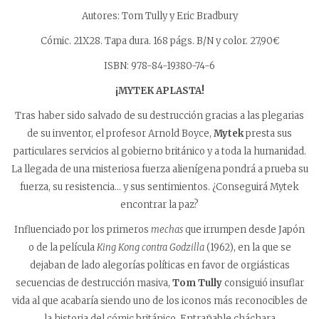
Autores: Tom Tully y Eric Bradbury
Cómic. 21X28. Tapa dura. 168 págs. B/N y color. 27,90€
ISBN: 978-84-19380-74-6
¡MYTEK APLASTA!
Tras haber sido salvado de su destrucción gracias a las plegarias
de su inventor, el profesor Arnold Boyce,
Mytek
presta sus
particulares servicios al gobierno británico y a toda la humanidad.
La llegada de una misteriosa fuerza alienígena pondrá a prueba su
fuerza, su resistencia… y sus sentimientos. ¿Conseguirá Mytek
encontrar la paz?
Influenciado por los primeros
mechas
que irrumpen desde Japón
o de la película
King Kong contra Godzilla
(1962), en la que se
dejaban de lado alegorías políticas en favor de orgiásticas
secuencias de destrucción masiva,
Tom Tully
consiguió insuflar
vida al que acabaría siendo uno de los iconos más reconocibles de
la historia del cómic británico. Entrañable cháchara