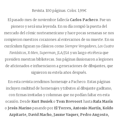
Revista. 100 páginas. Color. 1,99€
El pasado mes de noviembre fallecía
Carlos Pacheco
. Fue un
pionero y será una leyenda. En su día rompió la puerta del
mercado del cómic norteamericano y hace pocas semanas se nos
rompieron nuestros corazones al enterarnos de su muerte. En su
currículum figuran ya clásicos como
Siempre Vengadores
,
Los Cuatro
Fantásticos
,
X-Men
,
Superman, JLA/JSA
y un largo etcétera que
presiden nuestras bibliotecas. Sus páginas ilusionaron a legiones
de aficionados e influenciaron a generaciones de dibujantes, que
siguieron su estela años después.
En esta revista rendimos homenaje a Pacheco. Estas páginas
incluyen multitud de homenajes y tributos al dibujante gaditano,
con firmas invitadas y columnas que no podían faltar en esta
ocasión. Desde
Kurt Busiek
o
Tom Brevoort
hasta
Rafa Marín
o
Jesús Marino
pasando por
El Torres, Antonio Martín, Koldo
Azpitarte, David Macho, Jaume Vaquer, Pedro Angosto,