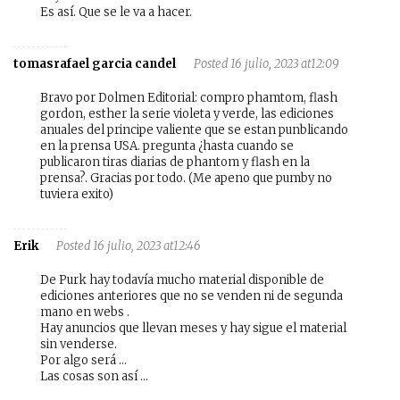
Es así. Que se le va a hacer.
tomasrafael garcia candel
Posted 16 julio, 2023 at12:09
Bravo por Dolmen Editorial: compro phamtom, flash
gordon, esther la serie violeta y verde, las ediciones
anuales del principe valiente que se estan punblicando
en la prensa USA. pregunta ¿hasta cuando se
publicaron tiras diarias de phantom y flash en la
prensa?. Gracias por todo. (Me apeno que pumby no
tuviera exito)
Erik
Posted 16 julio, 2023 at12:46
De Purk hay todavía mucho material disponible de
ediciones anteriores que no se venden ni de segunda
mano en webs .
Hay anuncios que llevan meses y hay sigue el material
sin venderse.
Por algo será …
Las cosas son así …