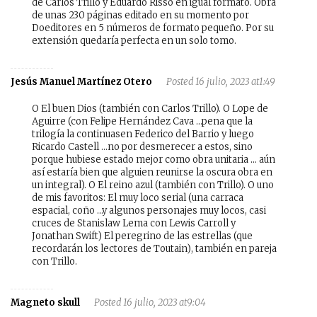
de Carlos Trillo y Eduardo Risso en igual formato. Obra
de unas 230 páginas editado en su momento por
Doeditores en 5 números de formato pequeño. Por su
extensión quedaría perfecta en un solo tomo.
Jesús Manuel Martínez Otero
Posted 16 julio, 2023 at1:49
O El buen Dios (también con Carlos Trillo). O Lope de
Aguirre (con Felipe Hernández Cava …pena que la
trilogía la continuasen Federico del Barrio y luego
Ricardo Castell …no por desmerecer a estos, sino
porque hubiese estado mejor como obra unitaria … aún
así estaría bien que alguien reunirse la oscura obra en
un integral). O El reino azul (también con Trillo). O uno
de mis favoritos: El muy loco serial (una carraca
espacial, coño …y algunos personajes muy locos, casi
cruces de Stanislaw Lema con Lewis Carroll y
Jonathan Swift) El peregrino de las estrellas (que
recordarán los lectores de Toutain), también en pareja
con Trillo.
Magneto skull
Posted 16 julio, 2023 at9:04