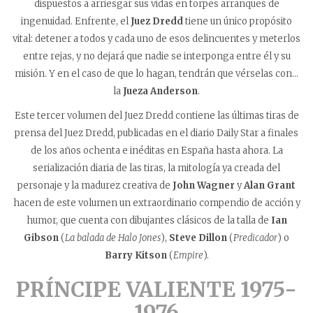
dispuestos a arriesgar sus vidas en torpes arranques de
ingenuidad. Enfrente, el
Juez Dredd
tiene un único propósito
vital: detener a todos y cada uno de esos delincuentes y meterlos
entre rejas, y no dejará que nadie se interponga entre él y su
misión. Y en el caso de que lo hagan, tendrán que vérselas con…
la
Jueza Anderson
.
Este tercer volumen del Juez Dredd contiene las últimas tiras de
prensa del Juez Dredd, publicadas en el diario Daily Star a finales
de los años ochenta e inéditas en España hasta ahora. La
serialización diaria de las tiras, la mitología ya creada del
personaje y la madurez creativa de
John Wagner
y
Alan Grant
hacen de este volumen un extraordinario compendio de acción y
humor, que cuenta con dibujantes clásicos de la talla de
Ian
Gibson
(
La balada de Halo Jones
),
Steve Dillon
(
Predicador
) o
Barry Kitson
(
Empire
).
PRÍNCIPE VALIENTE 1975-
1976