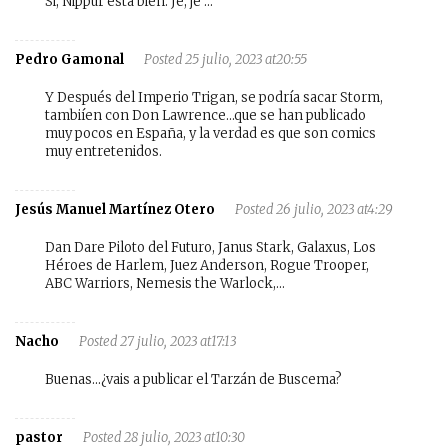
Si, Nippur está bien. Je, je …
Pedro Gamonal
Posted 25 julio, 2023 at20:55
Y Después del Imperio Trigan, se podría sacar Storm,
tambiíen con Don Lawrence…que se han publicado
muy pocos en España, y la verdad es que son comics
muy entretenidos.
Jesús Manuel Martínez Otero
Posted 26 julio, 2023 at4:29
Dan Dare Piloto del Futuro, Janus Stark, Galaxus, Los
Héroes de Harlem, Juez Anderson, Rogue Trooper,
ABC Warriors, Nemesis the Warlock,…
Nacho
Posted 27 julio, 2023 at17:13
Buenas…¿vais a publicar el Tarzán de Buscema?
pastor
Posted 28 julio, 2023 at10:30