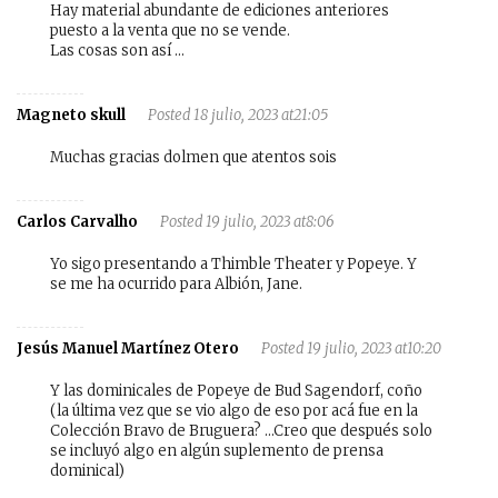
Hay material abundante de ediciones anteriores
puesto a la venta que no se vende.
Las cosas son así …
Magneto skull
Posted 18 julio, 2023 at21:05
Muchas gracias dolmen que atentos sois
Carlos Carvalho
Posted 19 julio, 2023 at8:06
Yo sigo presentando a Thimble Theater y Popeye. Y
se me ha ocurrido para Albión, Jane.
Jesús Manuel Martínez Otero
Posted 19 julio, 2023 at10:20
Y las dominicales de Popeye de Bud Sagendorf, coño
(la última vez que se vio algo de eso por acá fue en la
Colección Bravo de Bruguera? …Creo que después solo
se incluyó algo en algún suplemento de prensa
dominical)