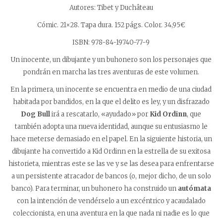
Autores: Tibet y Duchâteau
Cómic. 21×28. Tapa dura. 152 págs. Color. 34,95€
ISBN: 978-84-19740-77-9
Un inocente, un dibujante y un buhonero son los personajes que
pondrán en marcha las tres aventuras de este volumen.
En la primera, un inocente se encuentra en medio de una ciudad
habitada por bandidos, en la que el delito es ley, y un disfrazado
Dog Bull
irá a rescatarlo, «ayudado» por
Kid Ordinn
, que
también adopta una nueva identidad, aunque su entusiasmo le
hace meterse demasiado en el papel. En la siguiente historia, un
dibujante ha convertido a Kid Ordinn en la estrella de su exitosa
historieta, mientras este se las ve y se las desea para enfrentarse
a un persistente atracador de bancos (o, mejor dicho, de un solo
banco). Para terminar, un buhonero ha construido un
autómata
con la intención de vendérselo a un excéntrico y acaudalado
coleccionista, en una aventura en la que nada ni nadie es lo que