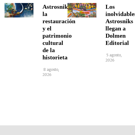
Astrosniks,
Los
la
inolvidable
restauración
Astrosniks
y el
llegan a
patrimonio
Dolmen
cultural
Editorial
de la
5 agosto,
historieta
2026
8 agosto,
2026