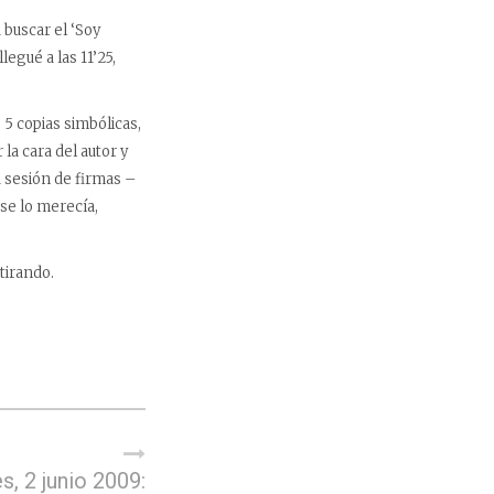
 buscar el ‘Soy
legué a las 11’25,
5 copias simbólicas,
 la cara del autor y
a sesión de firmas –
se lo merecía,
 tirando.
s, 2 junio 2009: