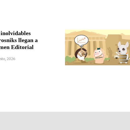
 inolvidables
rosniks llegan a
men Editorial
sto, 2026