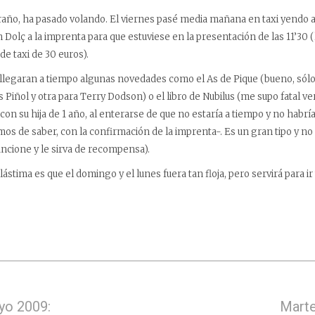
raño, ha pasado volando. El viernes pasé media mañana en taxi yendo a
Dolç a la imprenta para que estuviese en la presentación de las 11’30 (l
de taxi de 30 euros).
 llegaran a tiempo algunas novedades como el As de Pique (bueno, sólo 
s Piñol y otra para Terry Dodson) o el libro de Nubilus (me supo fatal ver
con su hija de 1 año, al enterarse de que no estaría a tiempo y no habrí
os de saber, con la confirmación de la imprenta-. Es un gran tipo y no 
uncione y le sirva de recompensa).
 lástima es que el domingo y el lunes fuera tan floja, pero servirá para ir
yo 2009:
Marte