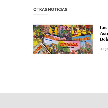
OTRAS NOTICIAS
Los
Ast
Dol
5 ago