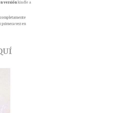
en versión
kindle a
ma completamente
r primera vez en
QUÍ