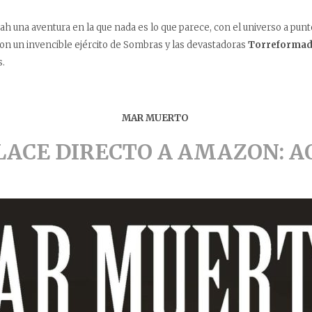
ah una aventura en la que nada es lo que parece, con el universo a pun
n un invencible ejército de Sombras y las devastadoras
Torreformad
s.
MAR MUERTO
LACE DIRECTO A AMAZON: A