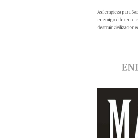
Así empieza para Sar
enemigo diferente co
destruir civilizacione
EN