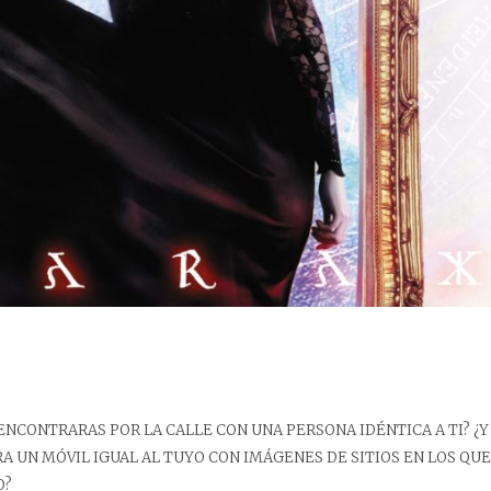
 ENCONTRARAS POR LA CALLE CON UNA PERSONA IDÉNTICA A TI? ¿Y S
A UN MÓVIL IGUAL AL TUYO CON IMÁGENES DE SITIOS EN LOS QU
O?