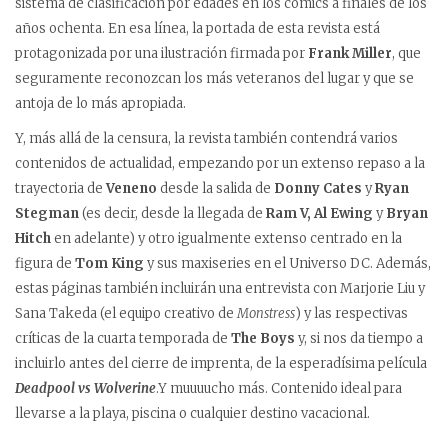
sistema de clasificación por edades en los cómics a finales de los
años ochenta. En esa línea, la portada de esta revista está
protagonizada por una ilustración firmada por
Frank Miller
, que
seguramente reconozcan los más veteranos del lugar y que se
antoja de lo más apropiada.
Y, más allá de la censura, la revista también contendrá varios
contenidos de actualidad, empezando por un extenso repaso a la
trayectoria de
Veneno
desde la salida de
Donny Cates
y
Ryan
Stegman
(es decir, desde la llegada de
Ram V, Al Ewing
y
Bryan
Hitch
en adelante) y otro igualmente extenso centrado en la
figura de
Tom King
y sus maxiseries en el Universo DC. Además,
estas páginas también incluirán una entrevista con Marjorie Liu y
Sana Takeda (el equipo creativo de
Monstress
) y las respectivas
críticas de la cuarta temporada de
The Boys
y, si nos da tiempo a
incluirlo antes del cierre de imprenta, de la esperadísima película
Deadpool vs Wolverine
.Y muuuucho más. Contenido ideal para
llevarse a la playa, piscina o cualquier destino vacacional.