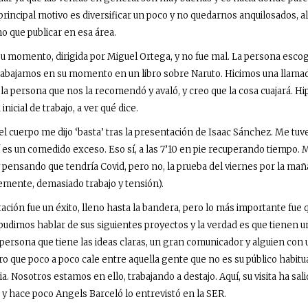
rincipal motivo es diversificar un poco y no quedarnos anquilosados, 
 que publicar en esa área.
su momento, dirigida por Miguel Ortega, y no fue mal. La persona escogi
trabajamos en su momento en un libro sobre Naruto. Hicimos una llama
la persona que nos la recomendó y avaló, y creo que la cosa cuajará. Hi
inicial de trabajo, a ver qué dice.
, el cuerpo me dijo ‘basta’ tras la presentación de Isaac Sánchez. Me tuve
í es un comedido exceso. Eso sí, a las 7’10 en pie recuperando tiempo.
 pensando que tendría Covid, pero no, la prueba del viernes por la mañ
emente, demasiado trabajo y tensión).
tación fue un éxito, lleno hasta la bandera, pero lo más importante fue 
dimos hablar de sus siguientes proyectos y la verdad es que tienen u
 persona que tiene las ideas claras, un gran comunicador y alguien con 
o que poco a poco cale entre aquella gente que no es su público habitua
ia. Nosotros estamos en ello, trabajando a destajo. Aquí, su visita ha sal
y hace poco Angels Barceló lo entrevistó en la SER.