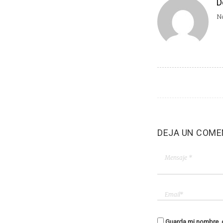
D
No
DEJA UN COME
Guarda mi nombre, c