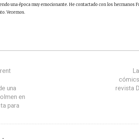
siendo una época muy emocionante. He contactado con los hermanos Fr
ato
. Veremos.
rent
La
cómics 
de una
revista 
dolmen en
cta para