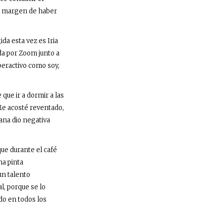
al margen de haber
da esta vez es Iria
da por Zoom junto a
peractivo como soy,
 que ir a dormir a las
 Me acosté reventado,
ana dio negativa
que durante el café
na pinta
un talento
l, porque se lo
ido en todos los