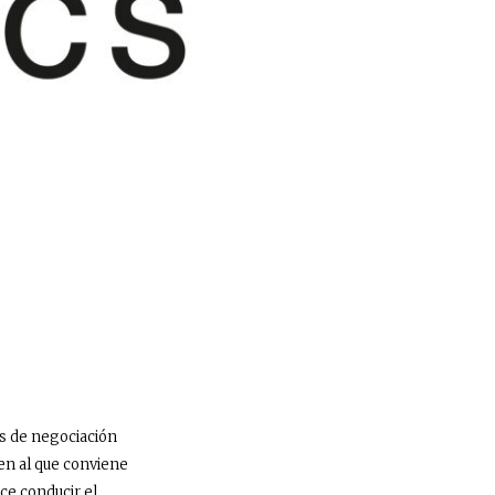
)
es de negociación
ren al que conviene
ce conducir el