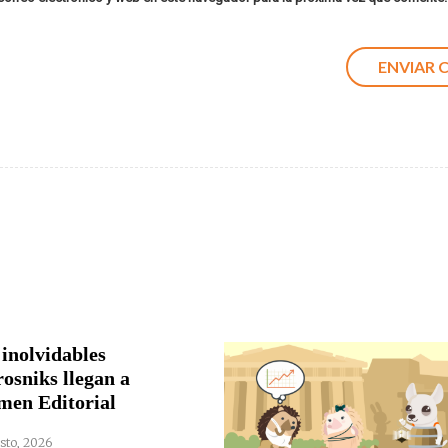
 inolvidables
rosniks llegan a
men Editorial
sto, 2026