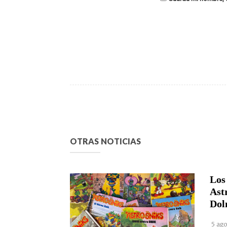
OTRAS NOTICIAS
Los
Ast
Dol
5 ago