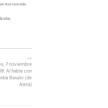
que otra cosa más,
icadas.
es, 7 noviembre
8: Al habla con
eba Basalo (de
Aleta)