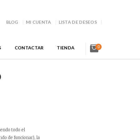
BLOG
MI CUENTA
LISTA DE DESEOS
0
S
CONTACTAR
TIENDA
o
iendo todo el
do de funcionar), la