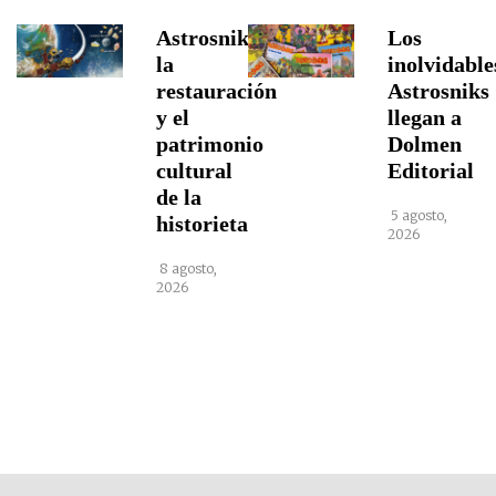
Astrosniks,
Los
la
inolvidable
restauración
Astrosniks
y el
llegan a
patrimonio
Dolmen
cultural
Editorial
de la
5 agosto,
historieta
2026
8 agosto,
2026