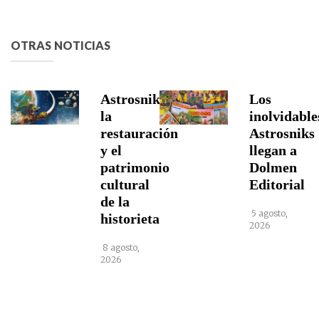
OTRAS NOTICIAS
Astrosniks,
Los
la
inolvidable
restauración
Astrosniks
y el
llegan a
patrimonio
Dolmen
cultural
Editorial
de la
5 agosto,
historieta
2026
8 agosto,
2026