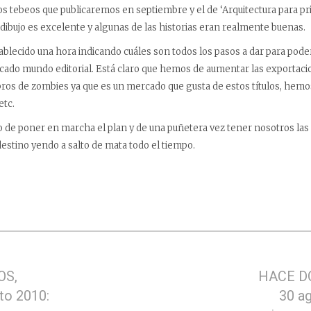
os tebeos que publicaremos en septiembre y el de ‘Arquitectura para pr
 dibujo es excelente y algunas de las historias eran realmente buenas.
ablecido una hora indicando cuáles son todos los pasos a dar para pode
icado mundo editorial. Está claro que hemos de aumentar las exportac
bros de zombies ya que es un mercado que gusta de estos títulos, hem
etc.
o de poner en marcha el plan y de una puñetera vez tener nosotros las 
estino yendo a salto de mata todo el tiempo.
OS,
HACE DO
to 2010:
30 a