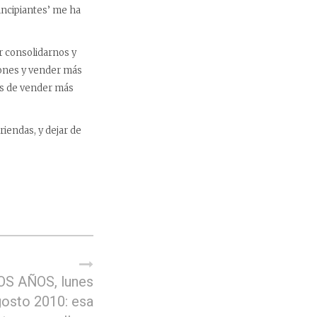
incipiantes’ me ha
r consolidarnos y
iones y vender más
os de vender más
riendas, y dejar de
S AÑOS, lunes
gosto 2010: esa