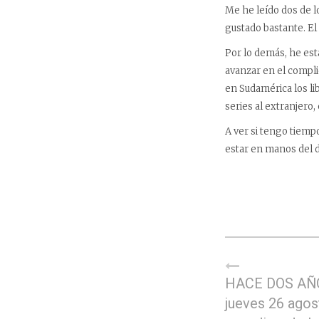
Me he leído dos de l
gustado bastante. El
Por lo demás, he est
avanzar en el compl
en Sudamérica los li
series al extranjero, 
A ver si tengo tiemp
estar en manos del d
HACE DOS AÑ
jueves 26 agos