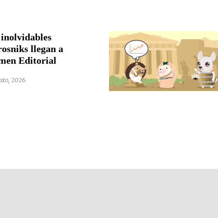
 inolvidables
rosniks llegan a
men Editorial
sto, 2026