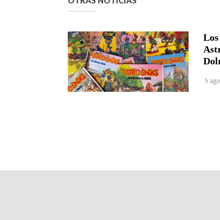
OTRAS NOTICIAS
Los
Ast
Dol
5 ago