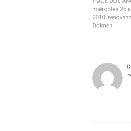
HACE DOS AÑ
miércoles 25 
2010: renovand
Dolmen
D
No