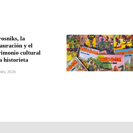
osniks, la
auración y el
rimonio cultural
a historieta
sto, 2026