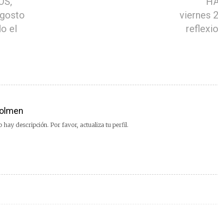
OS,
HA
agosto
viernes 
o el
reflexi
olmen
 hay descripción. Por favor, actualiza tu perfil.