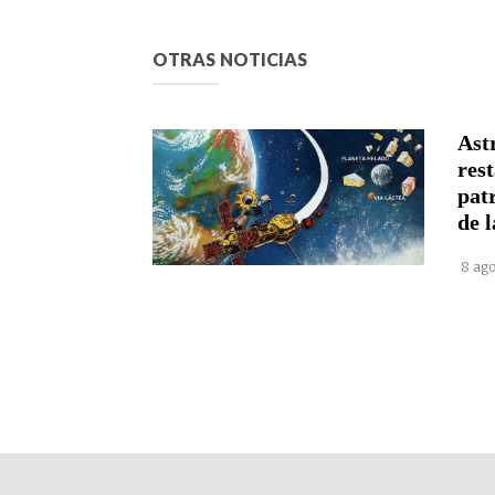
OTRAS NOTICIAS
Astr
rest
pat
de l
8 ago