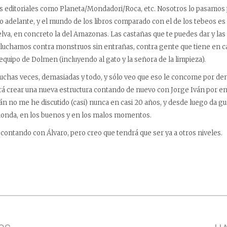
as editoriales como Planeta/Mondadori/Roca, etc. Nosotros lo pasamos
o adelante, y el mundo de los libros comparado con el de los tebeos 
lva, en concreto la del Amazonas. Las castañas que te puedes dar y las
luchamos contra monstruos sin entrañas, contra gente que tiene en 
equipo de Dolmen (incluyendo al gato y la señora de la limpieza).
uchas veces, demasiadas y todo, y sólo veo que eso le concome por de
rá crear una nueva estructura contando de nuevo con Jorge Iván por en
ván no me he discutido (casi) nunca en casi 20 años, y desde luego da g
honda, en los buenos y en los malos momentos.
contando con Álvaro, pero creo que tendrá que ser ya a otros niveles.