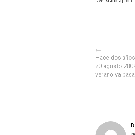
A ver si ahora podre
Hace dos años,
20 agosto 2009
verano va pas
D
No