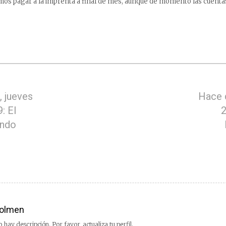
mos pagar a la imprenta a final de mes, aunque de momento las cuenta
 jueves
Hace 
: El
2
ando
olmen
 hay descripción. Por favor, actualiza tu perfil.