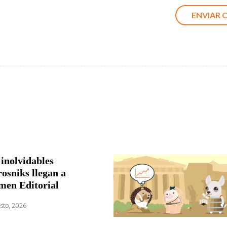
 inolvidables
rosniks llegan a
men Editorial
sto, 2026