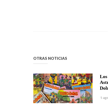
OTRAS NOTICIAS
Los
Ast
Dol
5 ago